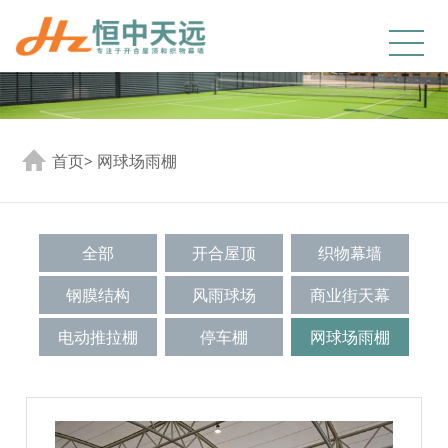
首页
>
网球场雨棚
全部
开合屋顶
织物幕墙
钢膜结构
风雨球场
商业街天幕
电动推拉棚
停车棚
网球场雨棚