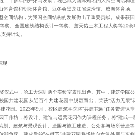
经过二十多年的开拓与发展，现已成为国际知名的大跨空间结构
山体育馆和朝阳体育馆、亚冬会黑龙江省速滑馆、威海体育场、
型空间结构，为我国空间结构的发展做出了重要贡献。成果获国
奖、全国建筑结构设计一等奖、詹天佑土木工程大奖等20余项
队支持计划。
表现
颁奖仪式中，哈工大深圳两个实验室表现出色。其中，建筑学院
”校园共建花园从近百个共建花园中脱颖而出，荣获“活力无限”
建花园。2023年9月，校区建筑学院将“共建花园”任务带进课
园工作坊，将设计、建造与运营花园作为课程任务，将“建成一
策划、建筑与景观设计、造园与施工建造、公众参与场所营造等
休憩角落。建成后的“在树下”共建花园将场地向食堂外廊与东