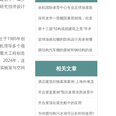
研究找寻设计
余杭国际体育中心专业足球场屋面
索结构张拉圆满完成
深圳龙华一雨棚因暴雨倒塌，街道
办：已处置，无人员伤亡
第十三届“结构成就建筑之美”学术
于1985年创
论坛暨上海大歌剧院观摩
篮球场推拉棚的防风设计具体有哪
效机理等多个领
些？抗风等级如何测试验证？
膜结构汽车棚的膜材和钢结构的使
重大工程创造
2024年，这
用寿命分别是多久？
间实验室与空间
相关文章
酒店建筑织物幕墙案例-上海外滩茂
悦大酒店
开合屋盖案例“鄂尔多斯东胜体育中
心”
开合屋顶在观光船中的应用
为何膜结构污水池可以长时间使用?