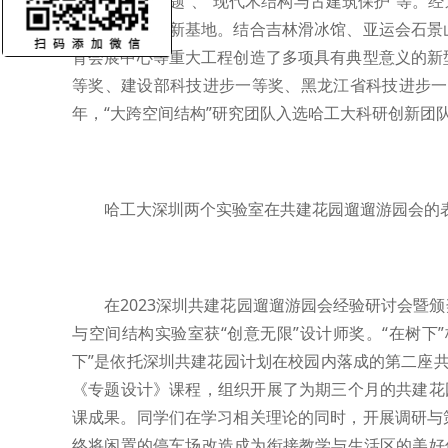
构系统关键问题”、“现代木结构与古建筑保护”等。
培养和工程创新基地。结合吉林滑冰馆、亚运会石景
育会展中心等重大工程创造了多项具有典型意义的新
等奖、建设部科技进步一等奖、黑龙江省科技进步一等
年，“大跨空间结构”研究团队入选哈工大科研创新团
哈工大深圳两个实验室在共建花园遛遛游园会的
在2023深圳共建花园遛遛游园会经验研讨会暨
与空间结构实验室获“创意无限”设计师奖。“在树下
下”是依托深圳共建花园计划在校园内落成的第二座共
《专题设计》课程，组织开展了为期三个月的共建花
课成果。同学们在学习相关理论的同时，开展调研与
终将闲置的停车场改造成为衔接教学与生活区的美好