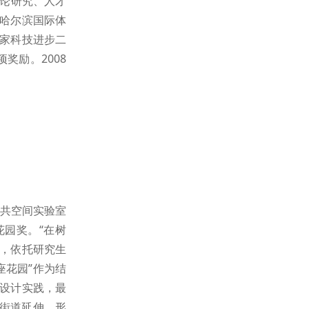
理论研究、人才
哈尔滨国际体
家科技进步二
奖励。2008
公共空间实验室
花园奖。“在树
堂，依托研究生
座花园”作为结
设计实践，最
侧街道延伸，形